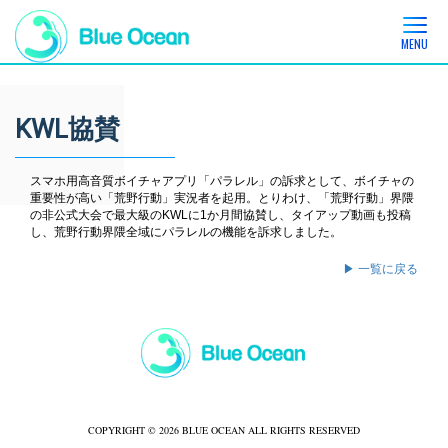
MENU
KWL協賛
スマホ用高音質ボイチャアプリ「パラレル」の訴求として、ボイチャの
重要性が高い「荒野行動」実況者を起用。とりわけ、「荒野行動」界隈
の非公式大会で最大級のKWLに1か月間協賛し、タイアップ動画も投稿
し、荒野行動界隈全域にパラレルの機能を訴求しました。
▶ 一覧に戻る
COPYRIGHT © 2026 BLUE OCEAN ALL RIGHTS RESERVED